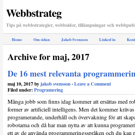
Webbstrateg
Tips på webbstrategier, webbsidor, tillämpningar och webbpubl
Home
Om sidan
Jakob Svensson
Linked in
Kont
Archive for maj, 2017
De 16 mest relevanta programmeri
maj 10, 2017 by
jakob svensson
·
Leave a Comment
Filed under:
Programering
Många jobb som finns idag kommer att ersättas med rob
former av artificiell intelligens. Men det kommer kräva
programerande, underhåll och övervakning för att skap
robotarna och då har man nytta av att kunna programer
ett av de använda programmeringsspråken och du kan r