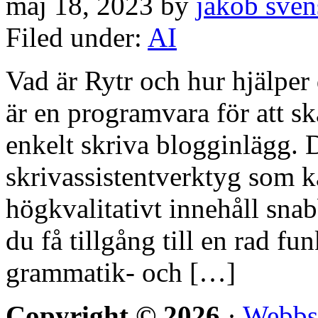
maj 18, 2023 by
jakob sven
Filed under:
AI
Vad är Rytr och hur hjälper 
är en programvara för att sk
enkelt skriva blogginlägg. D
skrivassistentverktyg som k
högkvalitativt innehåll sna
du få tillgång till en rad f
grammatik- och […]
Copyright © 2026
·
Webbs