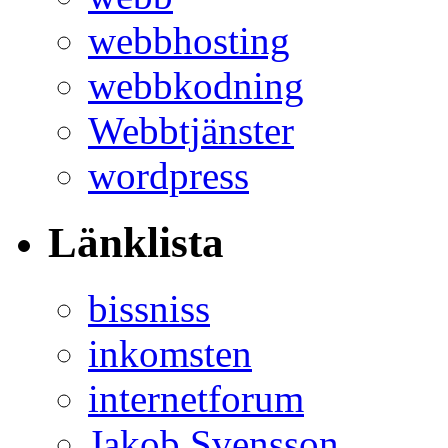
webbhosting
webbkodning
Webbtjänster
wordpress
Länklista
bissniss
inkomsten
internetforum
Jakob Svensson