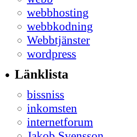
webbhosting
webbkodning
Webbtjänster
wordpress
Länklista
bissniss
inkomsten
internetforum
Jakob Svensson