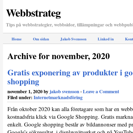
Webbstrateg
Tips på webbstrategier, webbsidor, tillämpningar och webbpubl
Home
Om sidan
Jakob Svensson
Linked in
Kont
Archive for november, 2020
Gratis exponering av produkter i go
shopping
november 1, 2020 by
jakob svensson
·
Leave a Comment
Filed under:
Internetmarknadsföring
Från oktober 2020 kan alla företagare som har en webbut
kostnadsfria klick via Google Shopping. Gratis markna
enkelt. Google shopping består av bildannonser med pr
Google’s sökresultat, i displaynätverket och på YouTu