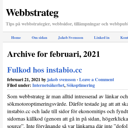
Webbstrateg
Tips på webbstrategier, webbsidor, tillämpningar och webbpubl
Home
Om sidan
Jakob Svensson
Linked in
Kont
Archive for februari, 2021
Fulkod hos instabio.cc
februari 21, 2021 by
jakob svensson
·
Leave a Comment
Filed under:
Internetsäkerhet
,
Sökoptimering
Som webbstrateg är man alltid intresserad av länkar och
sökmotoroptimeringsvärde. Därför testade jag att att sk
instabio.cc och lade till sidor för ekonomitips och fyndt
sidornas källkod (genom att gå in på sidan, högerklicka
source”. Inte förvånande så var länkarna där inte ”dof