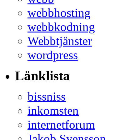
webbhosting
webbkodning
Webbtjänster
wordpress
Länklista
bissniss
inkomsten
internetforum
Jakob Svensson