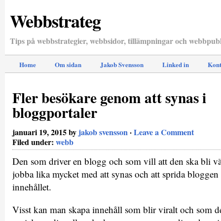
Webbstrateg
Tips på webbstrategier, webbsidor, tillämpningar och webbpubl
Home
Om sidan
Jakob Svensson
Linked in
Kont
Fler besökare genom att synas i
bloggportaler
januari 19, 2015 by
jakob svensson
·
Leave a Comment
Filed under:
webb
Den som driver en blogg och som vill att den ska bli v
jobba lika mycket med att synas och att sprida bloggen
innehållet.
Visst kan man skapa innehåll som blir viralt och som de