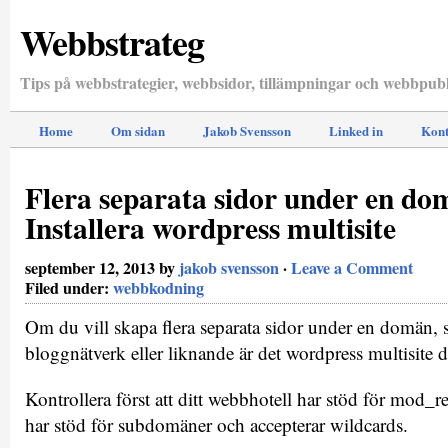
Webbstrateg
Tips på webbstrategier, webbsidor, tillämpningar och webbpubl
Home
Om sidan
Jakob Svensson
Linked in
Kont
Flera separata sidor under en do
Installera wordpress multisite
september 12, 2013 by
jakob svensson
·
Leave a Comment
Filed under:
webbkodning
Om du vill skapa flera separata sidor under en domän, s
bloggnätverk eller liknande är det wordpress multisite 
Kontrollera först att ditt webbhotell har stöd för mod_
har stöd för subdomäner och accepterar wildcards.