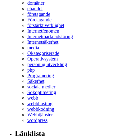
domäner
ehandel
företagande
Företagande
förstärkt verklighet
Internetfenomen
Internetmarknadsföring
Internetsäkerhet
media
Okategoriserade
Operativsystem
personlig utveckling
php
Programering
Säkerhet
sociala medier
Sökoptimering
webb
webbhosting
webbkodning
Webbtjänster
wordpress
Länklista