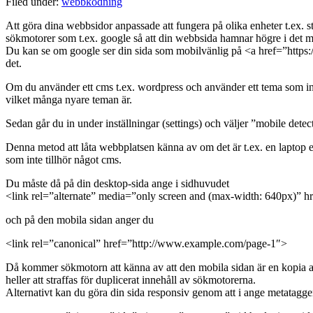
Filed under:
webbkodning
Att göra dina webbsidor anpassade att fungera på olika enheter t.ex. st
sökmotorer som t.ex. google så att din webbsida hamnar högre i det m
Du kan se om google ser din sida som mobilvänlig på <a href=”https:
det.
Om du använder ett cms t.ex. wordpress och använder ett tema som inte 
vilket många nyare teman är.
Sedan går du in under inställningar (settings) och väljer ”mobile det
Denna metod att låta webbplatsen känna av om det är t.ex. en laptop e
som inte tillhör något cms.
Du måste då på din desktop-sida ange i sidhuvudet
<link rel=”alternate” media=”only screen and (max-width: 640px)” 
och på den mobila sidan anger du
<link rel=”canonical” href=”http://www.example.com/page-1″>
Då kommer sökmotorn att känna av att den mobila sidan är en kopia 
heller att straffas för duplicerat innehåll av sökmotorerna.
Alternativt kan du göra din sida responsiv genom att i ange metatagge