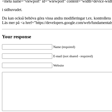
<meta name=”viewport” id=”wiewport” content=”width=device-width, 
i sidhuvudet.
Du kan också behöva göra vissa andra modifieringar t.ex. kontrollera a
Läs mer på <a href=”https://developers.google.com/web/fundamentals
Your response
Name (required)
E-mail (not shared - required)
Website