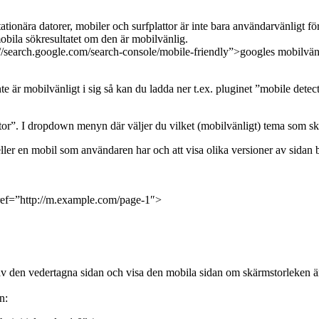
ationära datorer, mobiler och surfplattor är inte bara användarvänligt f
obila sökresultatet om den är mobilvänlig.
//search.google.com/search-console/mobile-friendly”>googles mobilvänl
är mobilvänligt i sig så kan du ladda ner t.ex. pluginet ”mobile detecto
ector”. I dropdown menyn där väljer du vilket (mobilvänligt) tema som sk
ller en mobil som användaren har och att visa olika versioner av sidan
href=”http://m.example.com/page-1″>
av den vedertagna sidan och visa den mobila sidan om skärmstorleken
n: