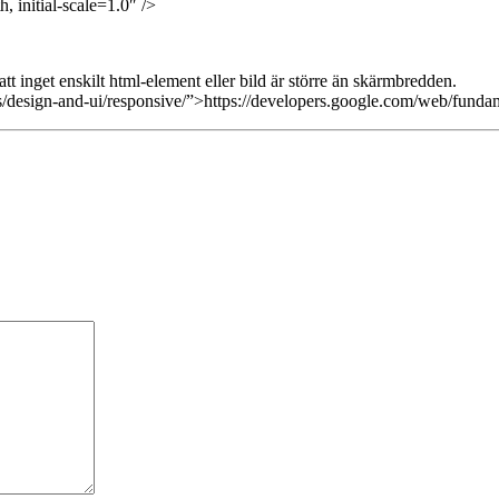
initial-scale=1.0″ />
tt inget enskilt html-element eller bild är större än skärmbredden.
/design-and-ui/responsive/”>https://developers.google.com/web/fundam