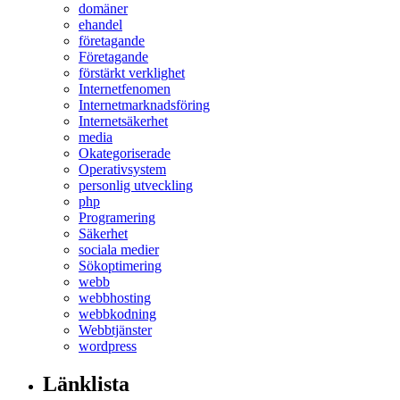
domäner
ehandel
företagande
Företagande
förstärkt verklighet
Internetfenomen
Internetmarknadsföring
Internetsäkerhet
media
Okategoriserade
Operativsystem
personlig utveckling
php
Programering
Säkerhet
sociala medier
Sökoptimering
webb
webbhosting
webbkodning
Webbtjänster
wordpress
Länklista