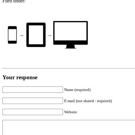
Filed under:
Your response
Name (required)
E-mail (not shared - required)
Website