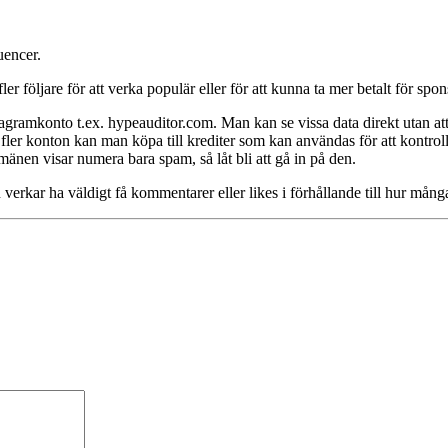
uencer.
fler följare för att verka populär eller för att kunna ta mer betalt för spo
stagramkonto t.ex. hypeauditor.com. Man kan se vissa data direkt utan a
a fler konton kan man köpa till krediter som kan användas för att kontroll
en visar numera bara spam, så låt bli att gå in på den.
rkar ha väldigt få kommentarer eller likes i förhållande till hur många 