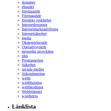
domäner
ehandel
företagande
Företagande
förstärkt verklighet
Internetfenomen
Internetmarknadsföring
Internetsäkerhet
media
Okategoriserade
Operativsystem
personlig utveckling
php
Programering
Säkerhet
sociala medier
Sökoptimering
webb
webbhosting
webbkodning
Webbtjänster
wordpress
Länklista