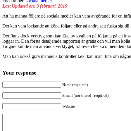
Filed under:
sociala medier
Last Updated on: 3 februari, 2019
Att ha många följare på sociala medier kan vara avgörande för en infl
Det kan vara lockande att köpa följare eller på andra sätt fuska sig till 
Det finns dock verktyg som kan läsa av kvaliten på följarna på ett in
loggar in. Den första detaljerade rapporten är gratis och vill man koll
Tidgare kunde man använda verktyget, followercheck.co men den domän
Man kan också göra manuella kontroller t.ex. kan man titta om någon ve
Your response
Name (required)
E-mail (not shared - required)
Website