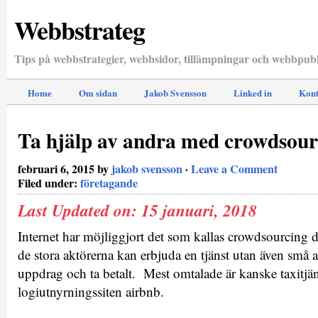
Webbstrateg
Tips på webbstrategier, webbsidor, tillämpningar och webbpubl
Home
Om sidan
Jakob Svensson
Linked in
Kont
Ta hjälp av andra med crowdsour
februari 6, 2015 by
jakob svensson
·
Leave a Comment
Filed under:
företagande
Last Updated on: 15 januari, 2018
Internet har möjliggjort det som kallas crowdsourcing d.v
de stora aktörerna kan erbjuda en tjänst utan även små ak
uppdrag och ta betalt. Mest omtalade är kanske taxitjä
logiutnyrningssiten airbnb.